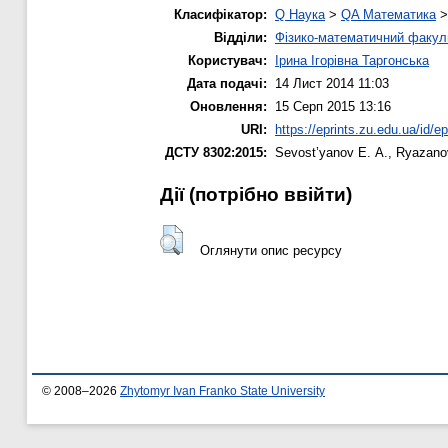
Класифікатор:
Q Наука
>
QA Математика
Відділи:
Фізико-математичний факул
Користувач:
Ірина Ігорівна Таргонська
Дата подачі:
14 Лист 2014 11:03
Оновлення:
15 Серп 2015 13:16
URI:
https://eprints.zu.edu.ua/id/e
ДСТУ 8302:2015:
Sevost’yanov Е. А.
,
Ryazanov
Дії ​​(потрібно ввійти)
Оглянути опис ресурсу
© 2008–2026
Zhytomyr Ivan Franko State University