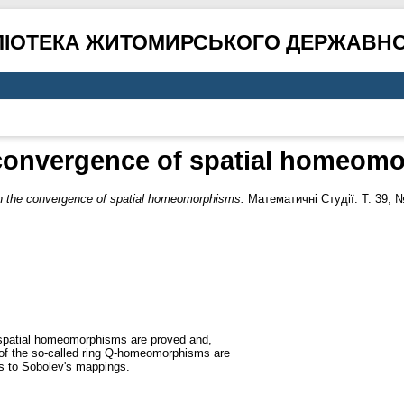
ЛІОТЕКА ЖИТОМИРСЬКОГО ДЕРЖАВНО
convergence of spatial homeom
 the convergence of spatial homeomorphisms.
Математичні Студії. Т. 39, №
 spatial homeomorphisms are proved and,
 of the so-called ring Q-homeomorphisms are
ns to Sobolev's mappings.