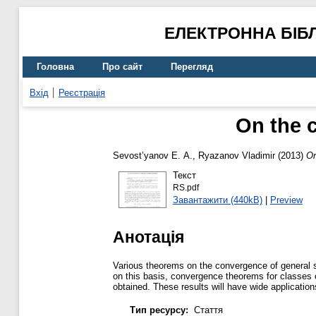
ЕЛЕКТРОННА БІБ
Головна
Про сайт
Перегляд
Вхід
Реєстрація
On the 
Sevost’yanov Е. А.
,
Ryazanov Vladimir
(2013)
On
Текст
RS.pdf
Завантажити (440kB)
|
Preview
Анотація
Various theorems on the convergence of general
on this basis, convergence theorems for classes
obtained. These results will have wide applicatio
Тип ресурсу:
Стаття