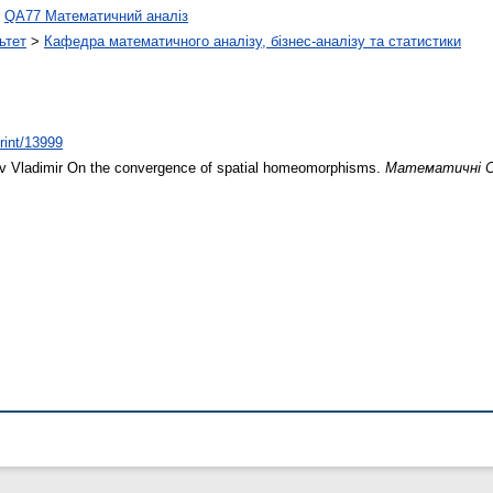
>
QA77 Математичний аналіз
ьтет
>
Кафедра математичного аналізу, бізнес-аналізу та статистики
print/13999
 Vladimir
On the convergence of spatial homeomorphisms.
Математичні С