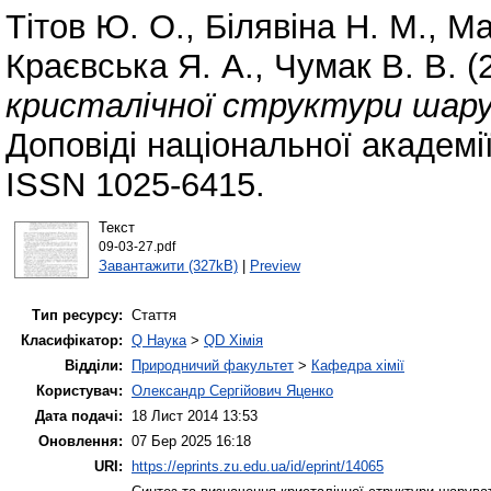
Тітов Ю. О.
,
Білявіна Н. М.
,
Ма
Краєвська Я. А.
,
Чумак В. В.
(
кристалiчної структури шару
Доповіді національної академі
ISSN 1025-6415.
Текст
09-03-27.pdf
Завантажити (327kB)
|
Preview
Тип ресурсу:
Стаття
Класифікатор:
Q Наука
>
QD Хімія
Відділи:
Природничий факультет
>
Кафедра хімії
Користувач:
Олександр Сергійович Яценко
Дата подачі:
18 Лист 2014 13:53
Оновлення:
07 Бер 2025 16:18
URI:
https://eprints.zu.edu.ua/id/eprint/14065