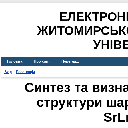
ЕЛЕКТРОН
ЖИТОМИРСЬК
УНІВ
Головна
Про сайт
Перегляд
Вхід
Реєстрація
Синтез та визн
структури ша
SrL