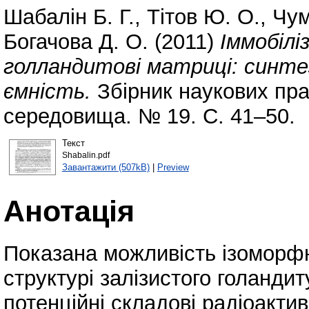
Шабалін Б. Г.
,
Тітов Ю. О.
,
Чум
Богачова Д. О.
(2011)
Іммобілі
голландитові матриці: синте
ємність.
Збірник наукових пра
середовища. № 19. С. 41–50.
Текст
Shabalin.pdf
Завантажити (507kB)
|
Preview
Анотація
Показана можливість ізоморфн
структурі залізистого голандит
потенційні складові радіоактив