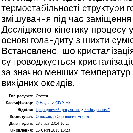
термостабільності структури г
змішування під час заміщення б
Досліджено кінетику процесу 
основі голандиту з шихти сумі
Встановлено, що кристалізаці
супроводжується кристалізаці
за значно менших температур 
вихідних оксидів.
Тип ресурсу:
Стаття
Класифікатор:
Q Наука
>
QD Хімія
Відділи:
Природничий факультет
>
Кафедра хімії
Користувач:
Олександр Сергійович Яценко
Дата подачі:
18 Лист 2014 16:17
Оновлення:
15 Серп 2015 13:23