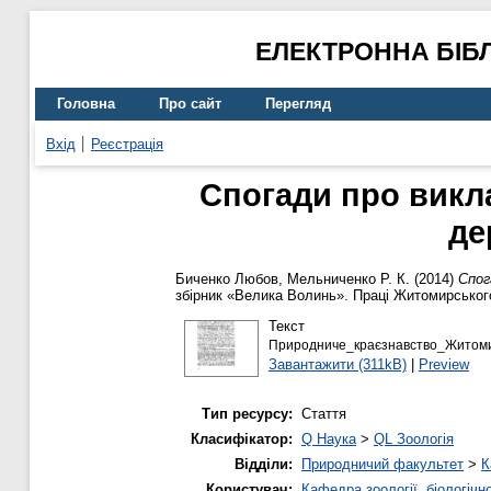
ЕЛЕКТРОННА БІБ
Головна
Про сайт
Перегляд
Вхід
Реєстрація
Спогади про викл
де
Биченко Любов
,
Мельниченко Р. К.
(2014)
Спог
збірник «Велика Волинь». Праці Житомирського
Текст
Природниче_краєзнавство_Житом
Завантажити (311kB)
|
Preview
Тип ресурсу:
Стаття
Класифікатор:
Q Наука
>
QL Зоологія
Відділи:
Природничий факультет
>
К
Користувач:
Кафедра зоології, біологічн