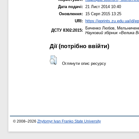
Дата подачі:
21 Лист 2014 10:40
Оновлення:
15 Серп 2015 13:25
URI:
https://eprints.zu.edu.ua/id/e
Биченко Любов
,
Мельниченк
ДСТУ 8302:2015:
Науковий збірник «Велика В
Дії ​​(потрібно ввійти)
Оглянути опис ресурсу
© 2008–2026
Zhytomyr Ivan Franko State University