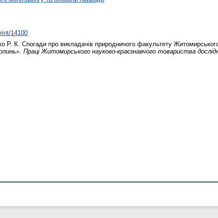
print/14100
о Р. К.
Спогади про викладачів природничого факультету Житомирського 
олинь». Праці Житомирського науково-краєзнавчого товариства дослідн