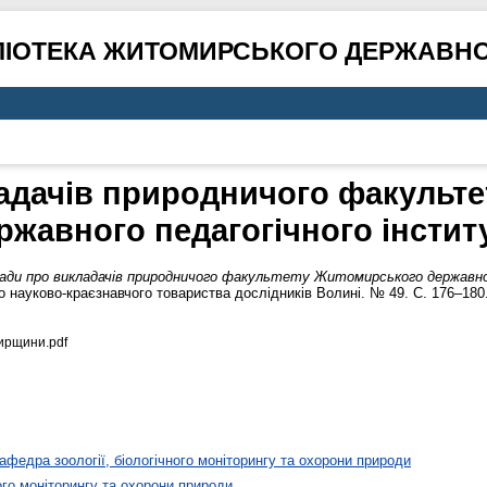
ЛІОТЕКА ЖИТОМИРСЬКОГО ДЕРЖАВНО
адачів природничого факульт
ржавного педагогічного інстит
ади про викладачів природничого факультету Житомирського державно
 науково-краєзнавчого товариства дослідників Волині. № 49. С. 176–180
ирщини.pdf
афедра зоології, біологічного моніторингу та охорони природи
ого моніторингу та охорони природи