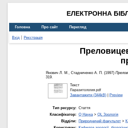
ЕЛЕКТРОННА БІБ
Головна
Про сайт
Перегляд
Вхід
Реєстрація
Преловицев
п
Янович Л. М.
,
Стадниченко А. П.
(1997)
Прелов
319.
Текст
Паразитология.pdf
Завантажити (344kB)
|
Preview
Тип ресурсу:
Стаття
Класифікатор:
Q Наука
>
QL Зоологія
Відділи:
Природничий факультет
>
К
Користувач:
Кафедра зоології, біологічн