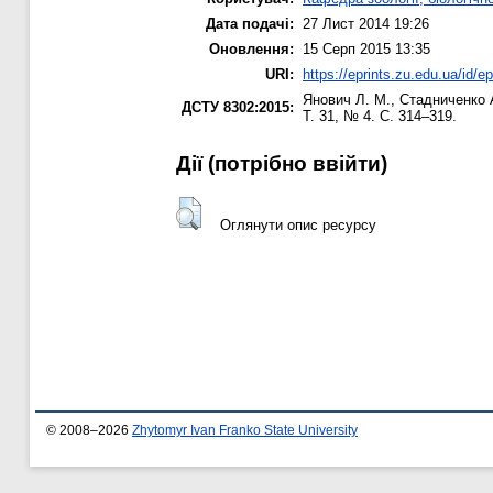
Дата подачі:
27 Лист 2014 19:26
Оновлення:
15 Серп 2015 13:35
URI:
https://eprints.zu.edu.ua/id/e
Янович Л. М.
,
Стадниченко 
ДСТУ 8302:2015:
Т. 31, № 4. С. 314–319.
Дії ​​(потрібно ввійти)
Оглянути опис ресурсу
© 2008–2026
Zhytomyr Ivan Franko State University