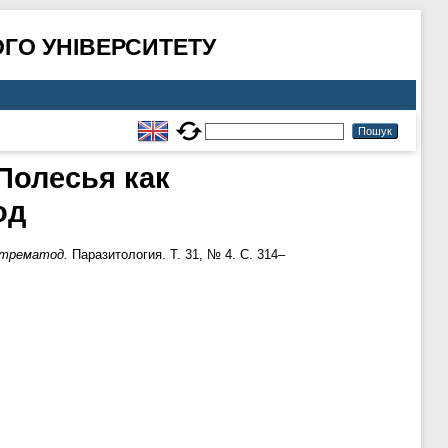
ГО УНІВЕРСИТЕТУ
Полесья как
од
 трематод.
Паразитология. Т. 31, № 4. С. 314–