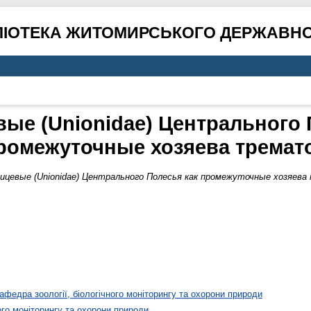
ЛІОТЕКА ЖИТОМИРСЬКОГО ДЕРЖАВНО
ые (Unionidae) Центрального 
ромежуточные хозяева тремат
ицевые (Unionidae) Центрального Полесья как промежуточные хозяева
афедра зоології, біологічного моніторингу та охорони природи
ого моніторингу та охорони природи