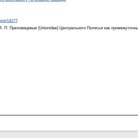
print/14177
А. П.
Преловицевые (Unionidae) Центрального Полесья как промежуточн