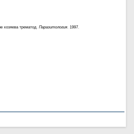
ые хозяева трематод.
Паразитология
. 1997.