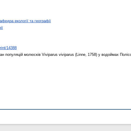
афедра екології та географії
ії
print/14388
н популяцій молюсків Viviparus viviparus (Linne, 1758) у водоймах Поліс