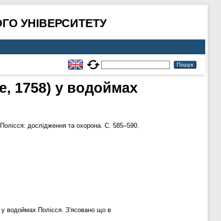
ГО УНІВЕРСИТЕТУ
e, 1758) у водоймах
олісся: дослідження та охорона. С. 585–590.
в у водоймах Полісся. З'ясовано що в