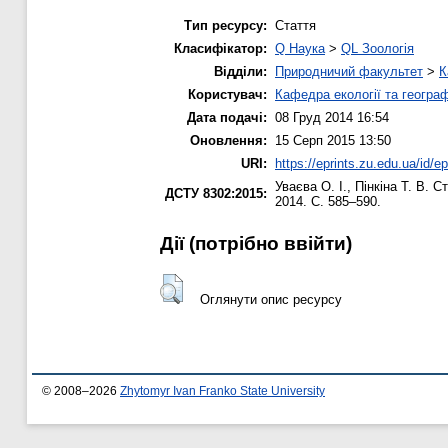
Тип ресурсу:
Стаття
Класифікатор:
Q Наука
>
QL Зоологія
Відділи:
Природничий факультет
>
К
Користувач:
Кафедра екології та географ
Дата подачі:
08 Груд 2014 16:54
Оновлення:
15 Серп 2015 13:50
URI:
https://eprints.zu.edu.ua/id/e
Уваєва О. І.
,
Пінкіна Т. В.
Ста
ДСТУ 8302:2015:
2014. С. 585–590.
Дії ​​(потрібно ввійти)
Оглянути опис ресурсу
© 2008–2026
Zhytomyr Ivan Franko State University