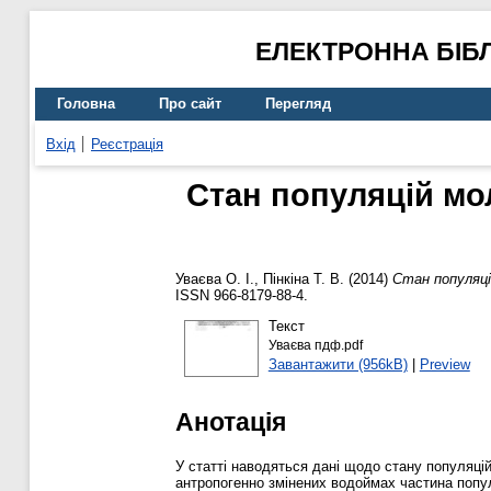
ЕЛЕКТРОННА БІБ
Головна
Про сайт
Перегляд
Вхід
Реєстрація
Стан популяцій мол
Уваєва О. І.
,
Пінкіна Т. В.
(2014)
Стан популяцій
ISSN 966-8179-88-4.
Текст
Уваєва пдф.pdf
Завантажити (956kB)
|
Preview
Анотація
У статті наводяться дані щодо стану популяцій
антропогенно змінених водоймах частина попул