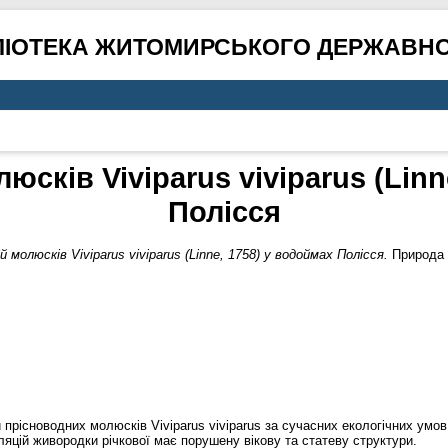
ЛІОТЕКА ЖИТОМИРСЬКОГО ДЕРЖАВНО
юсків Viviparus viviparus (Linn
Полісся
 молюсків Viviparus viviparus (Linne, 1758) у водоймах Полісся.
Природа П
 прісноводних молюсків Viviparus viviparus за сучасних екологічних умо
яцій живородки річкової має порушену вікову та статеву структури.