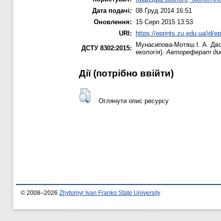
Дата подачі:
08 Груд 2014 16:51
Оновлення:
15 Серп 2015 13:53
URI:
https://eprints.zu.edu.ua/id/e
Мунасипова-Мотяш І. А.
Дво
ДСТУ 8302:2015:
екологія).
Автореферат дисе
Дії ​​(потрібно ввійти)
Оглянути опис ресурсу
© 2008–2026
Zhytomyr Ivan Franko State University