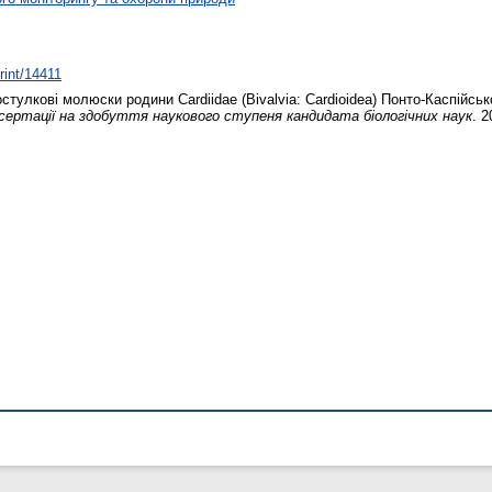
print/14411
стулкові молюски родини Cardiidae (Bivalvia: Cardioidea) Понто-Каспійськ
ртації на здобуття наукового ступеня кандидата біологічних наук
. 2