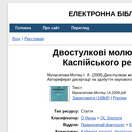
ЕЛЕКТРОННА БІБ
Головна
Про сайт
Перегляд
Вхід
Реєстрація
Двостулкові молюск
Каспійського ре
Мунасипова-Мотяш І. А.
(2008)
Двостулкові мол
Автореферат дисертації на здобуття наукового
Текст
Мунасипова-Мотяш І.А.2008.pdf
Завантажити (149kB)
|
Preview
Тип ресурсу:
Стаття
Класифікатор:
Q Наука
>
QL Зоологія
Відділи:
Природничий факультет
>
К
Користувач:
Кафедра зоології, біологічн