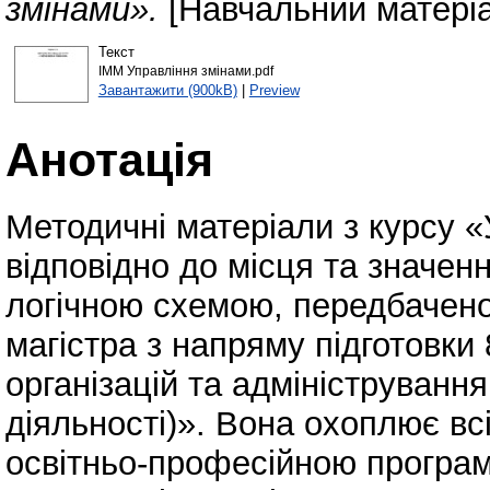
змінами».
[Навчальний матері
Текст
ІММ Управління змінами.pdf
Завантажити (900kB)
|
Preview
Анотація
Методичні матеріали з курсу 
відповідно до місця та значен
логічною схемою, передбачен
магістра з напряму підготовк
організацій та адмініструванн
діяльності)». Вона охоплює всі
освітньо-професійною програ