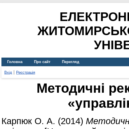
ЕЛЕКТРОН
ЖИТОМИРСЬК
УНІВ
Головна
Про сайт
Перегляд
Вхід
Реєстрація
Методичні рек
«управлі
Карпюк О. А.
(2014)
Методичні