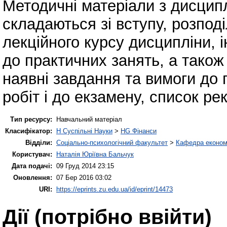
Методичні матеріали з дисцип
складаються зі вступу, розпод
лекційного курсу дисципліни, 
до практичних занять, а також
наявні завдання та вимоги до
робіт і до екзамену, список р
Тип ресурсу:
Навчальний матеріал
Класифікатор:
H Суспільні Науки
>
HG Фінанси
Відділи:
Соціально-психологічний факультет
>
Кафедра економі
Користувач:
Наталія Юріївна Бальчук
Дата подачі:
09 Груд 2014 23:15
Оновлення:
07 Бер 2016 03:02
URI:
https://eprints.zu.edu.ua/id/eprint/14473
Дії ​​(потрібно ввійти)