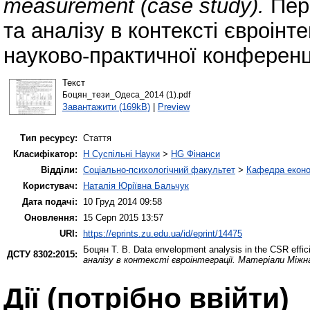
measurement (case study).
Перс
та аналізу в контексті євроінт
науково-практичної конференці
Текст
Боцян_тези_Одеса_2014 (1).pdf
Завантажити (169kB)
|
Preview
Тип ресурсу:
Стаття
Класифікатор:
H Суспільні Науки
>
HG Фінанси
Відділи:
Соціально-психологічний факультет
>
Кафедра еконо
Користувач:
Наталія Юріївна Бальчук
Дата подачі:
10 Груд 2014 09:58
Оновлення:
15 Серп 2015 13:57
URI:
https://eprints.zu.edu.ua/id/eprint/14475
Боцян Т. В.
Data envelopment analysis in the CSR effi
ДСТУ 8302:2015:
аналізу в контексті євроінтеграції. Матеріали Міжн
Дії ​​(потрібно ввійти)