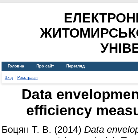
ЕЛЕКТРОН
ЖИТОМИРСЬК
УНІВ
Головна
Про сайт
Перегляд
Вхід
Реєстрація
Data envelopment
efficiency meas
Боцян Т. В.
(2014)
Data envelop