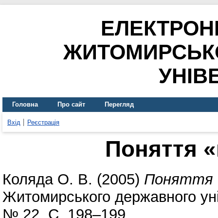
ЕЛЕКТРОН
ЖИТОМИРСЬК
УНІВ
Головна
Про сайт
Перегляд
Вхід
Реєстрація
Поняття 
Коляда О. В.
(2005)
Поняття 
Житомирського державного уні
№ 22. С. 198–199.