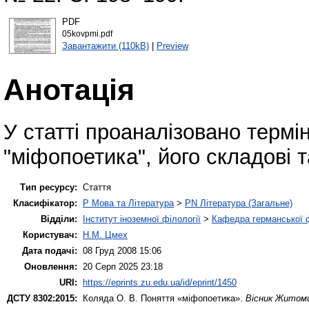
PDF
05kovpmi.pdf
Завантажити (110kB)
|
Preview
Анотація
У статті проаналізовано термі
"міфопоетика", його складові т
Тип ресурсу:
Стаття
Класифікатор:
P Мова та Література
>
PN Література (Загальне)
Відділи:
Інститут іноземної філології
>
Кафедра германської фі
Користувач:
Н.М. Цмех
Дата подачі:
08 Груд 2008 15:06
Оновлення:
20 Серп 2025 23:18
URI:
https://eprints.zu.edu.ua/id/eprint/1450
ДСТУ 8302:2015:
Коляда О. В.
Поняття «міфопоетика».
Вісник Житоми