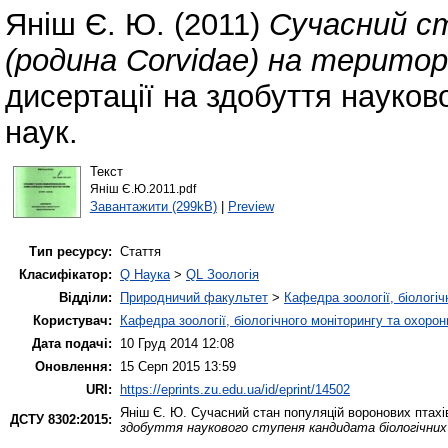
Яніш Є. Ю.
(2011)
Сучасний ст
(родина Corvidae) на територі
дисертації на здобуття науков
наук.
Текст
Яніш Є.Ю.2011.pdf
Завантажити (299kB)
|
Preview
Тип ресурсу:
Стаття
Класифікатор:
Q Наука
>
QL Зоологія
Відділи:
Природничий факультет
>
Кафедра зоології, біологі
Користувач:
Кафедра зоології, біологічного моніторингу та охоро
Дата подачі:
10 Груд 2014 12:08
Оновлення:
15 Серп 2015 13:59
URI:
https://eprints.zu.edu.ua/id/eprint/14502
Яніш Є. Ю.
Сучасний стан популяцій воронових птахів 
ДСТУ 8302:2015:
здобуття наукового ступеня кандидата біологічних