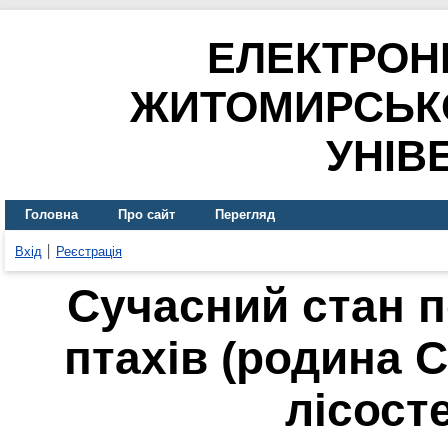
ЕЛЕКТРОН
ЖИТОМИРСЬК
УНІВ
Головна
Про сайт
Перегляд
Вхід
Реєстрація
Сучасний стан 
птахів (родина C
лісост