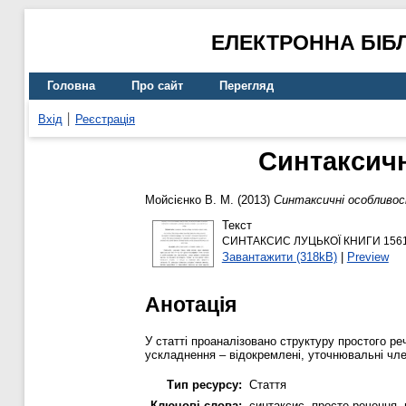
ЕЛЕКТРОННА БІБ
Головна
Про сайт
Перегляд
Вхід
Реєстрація
Синтаксичн
Мойсієнко В. М.
(2013)
Синтаксичні особливост
Текст
CИНТАКСИС ЛУЦЬКОЇ КНИГИ 1561 
Завантажити (318kB)
|
Preview
Анотація
У статті проаналізовано структуру простого ре
ускладнення – відокремлені, уточнювальні член
Тип ресурсу:
Стаття
Ключові слова:
синтаксис, просте речення, 