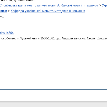
Слов'янська група мов, Балтичні мови, Албанські мови і література
>
Укр
стики
>
Кафедра української мови та методики її навчання
но.
print/14504
 особливості Луцької книги 1560-1561 рр..
Наукові записки. Серія: філол