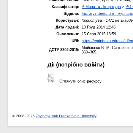
Класифікатор:
P Мова та Література
>
PG 
Відділи:
Інститут філології і журналі
Користувач:
Користувачі 1471 не знайде
Дата подачі:
10 Груд 2014 12:48
Оновлення:
15 Серп 2015 13:59
URI:
https://eprints.zu.edu.ua/id/e
Мойсієнко В. М.
Синтаксичні
ДСТУ 8302:2015:
360–365.
Дії ​​(потрібно ввійти)
Оглянути опис ресурсу
© 2008–2026
Zhytomyr Ivan Franko State University