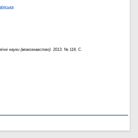
аїнська
огічні науки (мовознавство)
. 2013. № 118. С.