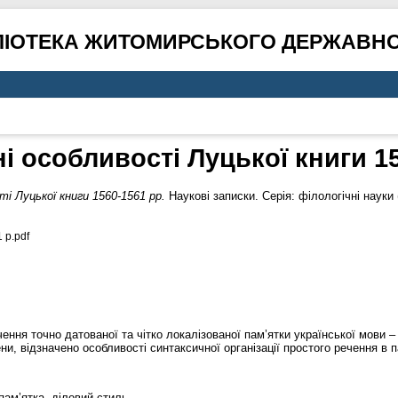
ЛІОТЕКА ЖИТОМИРСЬКОГО ДЕРЖАВНО
і особливості Луцької книги 15
і Луцької книги 1560-1561 рр.
Наукові записки. Серія: філологічні науки
р.pdf
чення точно датованої та чітко локалізованої пам’ятки української мови –
и, відзначено особливості синтаксичної організації простого речення в п
пам’ятка, діловий стиль