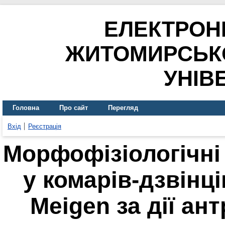
ЕЛЕКТРОН
ЖИТОМИРСЬК
УНІВ
Головна
Про сайт
Перегляд
Вхід
Реєстрація
Морфофізіологічні 
у комарів-дзвінці
Meigen за дії ан