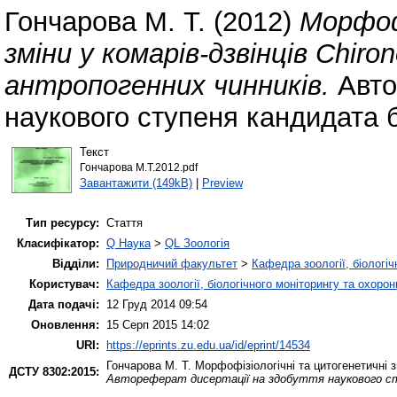
Гончарова М. Т.
(2012)
Морфоф
зміни у комарів-дзвінців Chiron
антропогенних чинників.
Авто
наукового ступеня кандидата б
Текст
Гончарова М.Т.2012.pdf
Завантажити (149kB)
|
Preview
Тип ресурсу:
Стаття
Класифікатор:
Q Наука
>
QL Зоологія
Відділи:
Природничий факультет
>
Кафедра зоології, біологі
Користувач:
Кафедра зоології, біологічного моніторингу та охоро
Дата подачі:
12 Груд 2014 09:54
Оновлення:
15 Серп 2015 14:02
URI:
https://eprints.zu.edu.ua/id/eprint/14534
Гончарова М. Т.
Морфофізіологічні та цитогенетичні зм
ДСТУ 8302:2015:
Автореферат дисертації на здобуття наукового ст