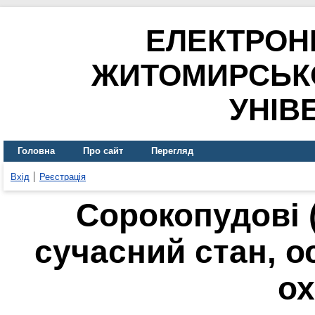
ЕЛЕКТРОН
ЖИТОМИРСЬК
УНІВ
Головна
Про сайт
Перегляд
Вхід
Реєстрація
Сорокопудові (
сучасний стан, ос
о