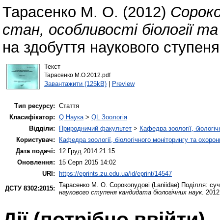
Тарасенко М. О.
(2012)
Сороко
стан, особливості біології та
на здобуття наукового ступеня
Текст
Тарасенко М.О.2012.pdf
Завантажити (125kB)
|
Preview
Тип ресурсу:
Стаття
Класифікатор:
Q Наука
>
QL Зоологія
Відділи:
Природничий факультет
>
Кафедра зоології, біологі
Користувач:
Кафедра зоології, біологічного моніторингу та охоро
Дата подачі:
12 Груд 2014 21:15
Оновлення:
15 Серп 2015 14:02
URI:
https://eprints.zu.edu.ua/id/eprint/14547
Тарасенко М. О.
Сорокопудові (Laniidae) Поділля: суч
ДСТУ 8302:2015:
наукового ступеня кандидата біологічних наук
. 2012
Дії ​​(потрібно ввійти)