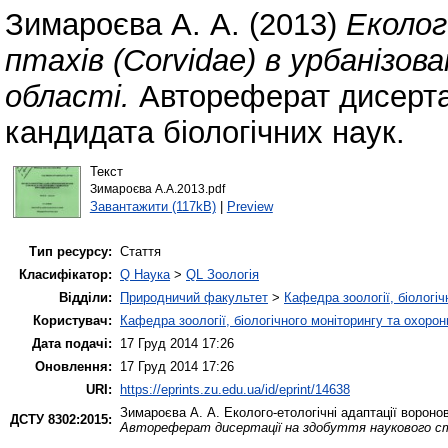
Зимароєва А. А.
(2013)
Еколог
птахів (Corvidae) в урбаніз
області.
Автореферат дисертац
кандидата біологічних наук.
Текст
Зимароєва А.А.2013.pdf
Завантажити (117kB)
|
Preview
Тип ресурсу:
Стаття
Класифікатор:
Q Наука
>
QL Зоологія
Відділи:
Природничий факультет
>
Кафедра зоології, біологі
Користувач:
Кафедра зоології, біологічного моніторингу та охоро
Дата подачі:
17 Груд 2014 17:26
Оновлення:
17 Груд 2014 17:26
URI:
https://eprints.zu.edu.ua/id/eprint/14638
Зимароєва А. А.
Еколого-етологічні адаптації вороно
ДСТУ 8302:2015:
Автореферат дисертації на здобуття наукового ст