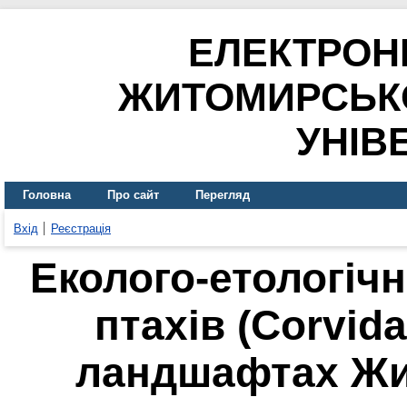
ЕЛЕКТРОН
ЖИТОМИРСЬК
УНІВ
Головна
Про сайт
Перегляд
Вхід
Реєстрація
Еколого-етологічн
птахів (Corvid
ландшафтах Жи