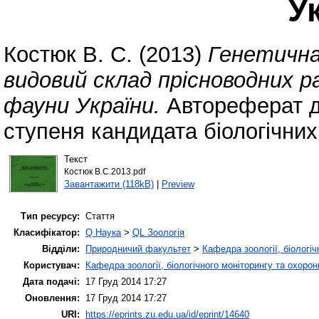
У
Костюк В. С.
(2013)
Генетична
видовий склад прісноводних рак
фауни України.
Автореферат ди
ступеня кандидата біологічних
Текст
Костюк В.С.2013.pdf
Завантажити (118kB)
|
Preview
Тип ресурсу:
Стаття
Класифікатор:
Q Наука
>
QL Зоологія
Відділи:
Природничий факультет
>
Кафедра зоології, біологі
Користувач:
Кафедра зоології, біологічного моніторингу та охоро
Дата подачі:
17 Груд 2014 17:27
Оновлення:
17 Груд 2014 17:27
URI:
https://eprints.zu.edu.ua/id/eprint/14640