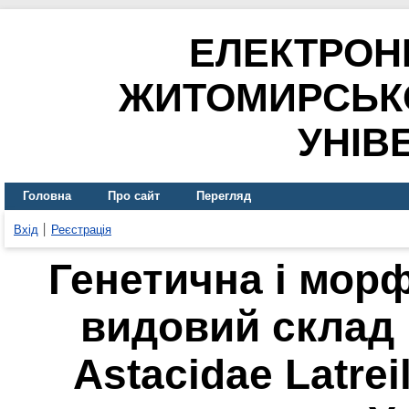
ЕЛЕКТРОН
ЖИТОМИРСЬК
УНІВ
Головна
Про сайт
Перегляд
Вхід
Реєстрація
Генетична і морф
видовий склад 
Astacidae Latrei