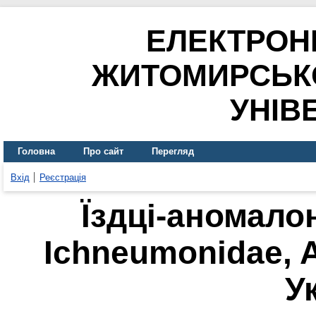
ЕЛЕКТРОН
ЖИТОМИРСЬК
УНІВ
Головна
Про сайт
Перегляд
Вхід
Реєстрація
Їздці-аномало
Ichneumonidae, 
У