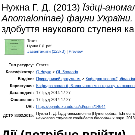
Нужна Г. Д.
(2013)
Їздці-анома
Anomaloninae) фауни України.
здобуття наукового ступеня ка
Текст
Нужна Г.Д..pdf
Завантажити (123kB)
|
Preview
Тип ресурсу:
Стаття
Класифікатор:
Q Наука
>
QL Зоологія
Відділи:
Природничий факультет
>
Кафедра зоології, біологі
Користувач:
Кафедра зоології, біологічного моніторингу та охоро
Дата подачі:
17 Груд 2014 17:27
Оновлення:
17 Груд 2014 17:27
URI:
https://eprints.zu.edu.ua/id/eprint/14644
Нужна Г. Д.
Їздці-аномалоніни (Hymenoptera, Ichneum
ДСТУ 8302:2015:
наукового ступеня кандидата біологічних наук
. 2013
Дії ​​(потрібно ввійти)