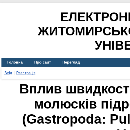
ЕЛЕКТРОН
ЖИТОМИРСЬК
УНІВ
Головна
Про сайт
Перегляд
Вхід
Реєстрація
Вплив швидкості
молюсків підр
(Gastropoda: Pu