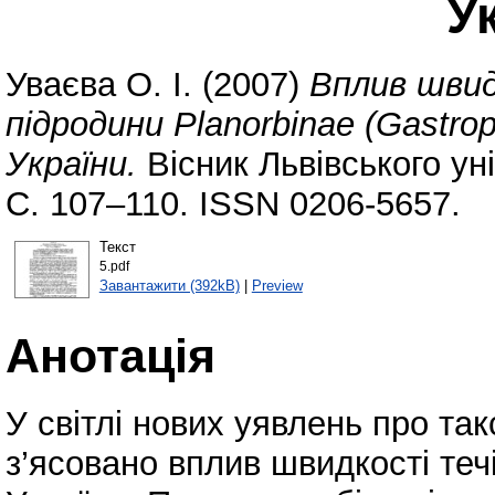
У
Уваєва О. І.
(2007)
Вплив швид
підродини Planorbinae (Gastro
України.
Вісник Львівського уні
С. 107–110. ISSN 0206-5657.
Текст
5.pdf
Завантажити (392kB)
|
Preview
Анотація
У світлі нових уявлень про та
з’ясовано вплив швидкості теч