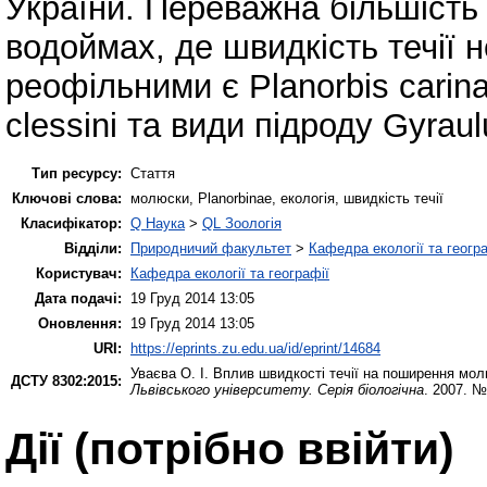
України. Переважна більшість 
водоймах, де швидкість течії 
реофільними є Planorbis carina
clessini та види підроду Gyraul
Тип ресурсу:
Стаття
Ключові слова:
молюски, Planorbinae, екологія, швидкість течії
Класифікатор:
Q Наука
>
QL Зоологія
Відділи:
Природничий факультет
>
Кафедра екології та геогр
Користувач:
Кафедра екології та географії
Дата подачі:
19 Груд 2014 13:05
Оновлення:
19 Груд 2014 13:05
URI:
https://eprints.zu.edu.ua/id/eprint/14684
Уваєва О. І.
Вплив швидкості течії на поширення молю
ДСТУ 8302:2015:
Львівського університету. Серія біологічна
. 2007. №
Дії ​​(потрібно ввійти)