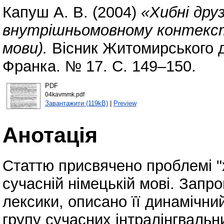
Капуш А. В.
(2004)
«Хибні дру
внутрішньомовному контексті 
мови).
Вісник Житомирського д
Франка. № 17. С. 149–150.
PDF
04kavmmk.pdf
Завантажити (119kB)
|
Preview
Анотація
Статтю присвячено проблемі "
сучасній німецькій мові. Запр
лексики, описано її динамічни
групу сучасних інтралінгвальн