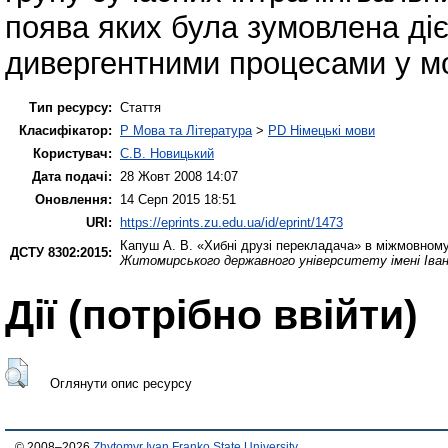
поява яких була зумовлена ді
дивергентними процесами у мо
Тип ресурсу:
Стаття
Класифікатор:
P Мова та Література
>
PD Німецькі мови
Користувач:
С.В. Новицький
Дата подачі:
28 Жовт 2008 14:07
Оновлення:
14 Серп 2015 18:51
URI:
https://eprints.zu.edu.ua/id/eprint/1473
Капуш А. В.
«Хибні друзі перекладача» в міжмовному 
ДСТУ 8302:2015:
Житомирського державного університету імені Іва
Дії ​​(потрібно ввійти)
Оглянути опис ресурсу
© 2008–2026
Zhytomyr Ivan Franko State University