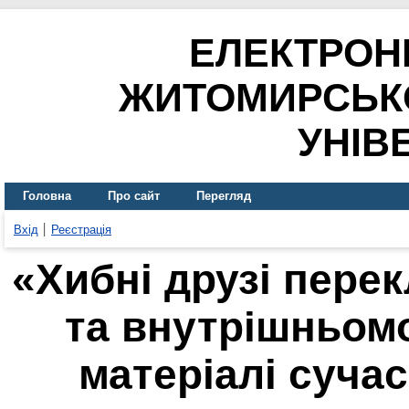
ЕЛЕКТРОН
ЖИТОМИРСЬК
УНІВ
Головна
Про сайт
Перегляд
Вхід
Реєстрація
«Хибні друзі пере
та внутрішньомо
матеріалі сучас