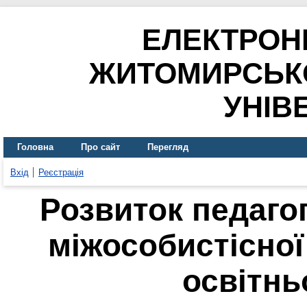
ЕЛЕКТРОН
ЖИТОМИРСЬК
УНІВ
Головна
Про сайт
Перегляд
Вхід
Реєстрація
Розвиток педагог
міжособистісної
освітнь