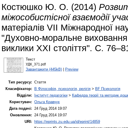
Костюшко Ю. О.
(2014)
Розвит
міжособистісної взаємодії уча
матеріалів VII Міжнародної на
"Духовно-моральне виховання і
виклики ХХІ століття". С. 76–8
Текст
УДК_371.pdf
Завантажити (445kB)
|
Preview
Тип ресурсу:
Стаття
Класифікатор:
B Філософія, психологія, релігія
>
BF Психологія
Відділи:
Інститут педагогіки
>
Кафедра теорії та методик дошк
Користувач:
Ольга Кравчук
Дата подачі:
24 Груд 2014 19:07
Оновлення:
24 Груд 2014 19:07
URI:
https://eprints.zu.edu.ua/id/eprint/14859