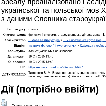
ареалу проаналізовано наслід
української та польської мов X
з даними Словника староукраїн
Тип ресурсу:
Стаття
Ключові слова:
фонетичні системи, староукраїнська ділова мова, пів
Класифікатор:
P Мова та Література
>
PG Слов'янська група мов, Ба
Відділи:
Інститут філології і журналістики
>
Кафедра українсь
Користувач:
Користувачі 1471 не знайдено.
Дата подачі:
19 Січ 2015 13:40
Оновлення:
19 Січ 2015 13:40
URI:
https://eprints.zu.edu.ua/id/eprint/14977
Титаренко В. М.
Вплив польської мови на фонетичну си
ДСТУ 8302:2015:
північноукраїнського ареалу).
Лінгвістичні студії: Зб
Дії ​​(потрібно ввійти)
Оглянути опис ресурсу