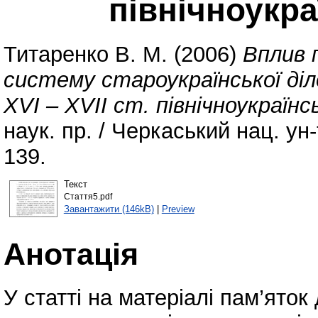
північноукра
Титаренко В. М.
(2006)
Вплив 
систему староукраїнської діл
XVI – XVII ст. північноукраїнс
наук. пр. / Черкаський нац. ун
139.
Текст
Стаття5.pdf
Завантажити (146kB)
|
Preview
Анотація
У статті на матеріалі пам’яток