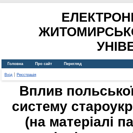
ЕЛЕКТРОН
ЖИТОМИРСЬК
УНІВ
Головна
Про сайт
Перегляд
Вхід
Реєстрація
Вплив польсько
систему староукр
(на матеріалі па