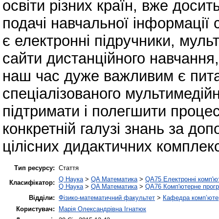
освіти різних країн, вже доси
подачі навчальної інформації 
є електронні підручники, мульт
сайти дистанційного навчання,
наш час дуже важливим є пита
спеціалізованого мультимедій
підтримати і полегшити процес
конкретній галузі знань за до
цілісних дидактичних комплекс
Тип ресурсу:
Стаття
Q Наука
>
QA Математика
>
QA75 Електронні комп'ю
Класифікатор:
Q Наука
>
QA Математика
>
QA76 Комп'ютерне прогр
Відділи:
Фізико-математичний факультет
>
Кафедра комп’ютер
Користувач:
Марія Олександрівна Ігнатюк