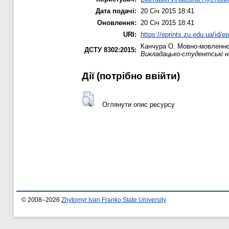
Дата подачі:
20 Січ 2015 18:41
Оновлення:
20 Січ 2015 18:41
URI:
https://eprints.zu.edu.ua/id/e
Канчура О.
Мовно-мовленнєв
ДСТУ 8302:2015:
Викладацько-студентські н
Дії ​​(потрібно ввійти)
Оглянути опис ресурсу
© 2008–2026
Zhytomyr Ivan Franko State University