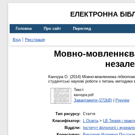
ЕЛЕКТРОННА БІБ
Головна
Про сайт
Перегляд
Вхід
Реєстрація
Мовно-мовленнєва
незале
Канчура О.
(2014)
Мовно-мовленнєва підготовк
студентські наукові роботи з питань методики 
Текст
канчура.pdf
Завантажити (272kB)
|
Preview
Тип ресурсу:
Стаття
Класифікатор:
L Освіта
>
LB Теорія і практ
Відділи:
Інститут філології і журналі
Користувач:
Виктория Игоревна Пустохи