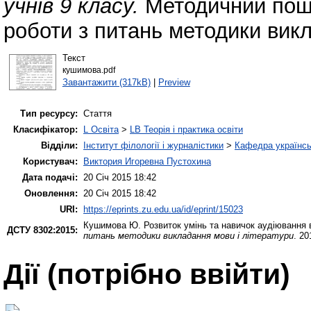
учнів 9 класу.
Методичний пошу
роботи з питань методики викл
Текст
кушимова.pdf
Завантажити (317kB)
|
Preview
Тип ресурсу:
Стаття
Класифікатор:
L Освіта
>
LB Теорія і практика освіти
Відділи:
Інститут філології і журналістики
>
Кафедра українськ
Користувач:
Виктория Игоревна Пустохина
Дата подачі:
20 Січ 2015 18:42
Оновлення:
20 Січ 2015 18:42
URI:
https://eprints.zu.edu.ua/id/eprint/15023
Кушимова Ю.
Розвиток умінь та навичок аудіювання в
ДСТУ 8302:2015:
питань методики викладання мови і літератури
. 20
Дії ​​(потрібно ввійти)