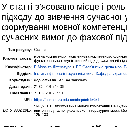
У статті з’ясовано місце і ро
підходу до вивчення сучасної 
формуванні мовної компетенції
сучасних вимог до фахової під
Тип ресурсу:
Стаття
мовна компетенція, мовленнєва компетенція, функціо
Ключові слова:
функціонально-комунікативний підхід, системний підх
Класифікатор:
P Мова та Література
>
PG Слов'янська група мов, Ба
Відділи:
Інститут філології і журналістики
>
Кафедра українсь
Користувач:
Користувачі 1471 не знайдено.
Дата подачі:
21 Січ 2015 14:06
Оновлення:
21 Січ 2015 14:11
URI:
https://eprints.zu.edu.ua/id/eprint/15051
Янчук Н. В.
Формування мовної компетенції майбутньо
ДСТУ 8302:2015:
вивчення сучасної української літературної мови.
Мет
125–130.