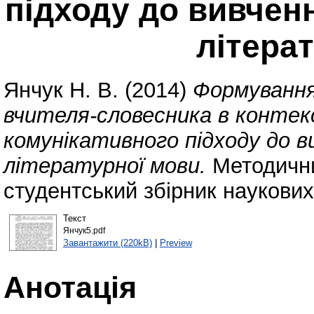
підходу до вивченн
літера
Янчук Н. В.
(2014)
Формування
вчителя-словесника в контек
комунікативного підходу до ви
літературної мови.
Методични
студентський збірник наукових
Текст
Янчук5.pdf
Завантажити (220kB)
|
Preview
Анотація