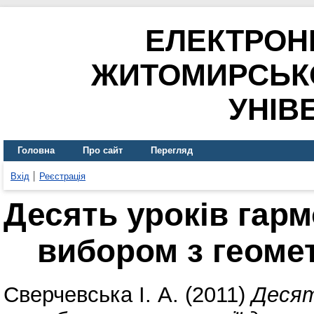
ЕЛЕКТРОН
ЖИТОМИРСЬК
УНІВ
Головна
Про сайт
Перегляд
Вхід
Реєстрація
Десять уроків гарм
вибором з геомет
Сверчевська І. А.
(2011)
Десят