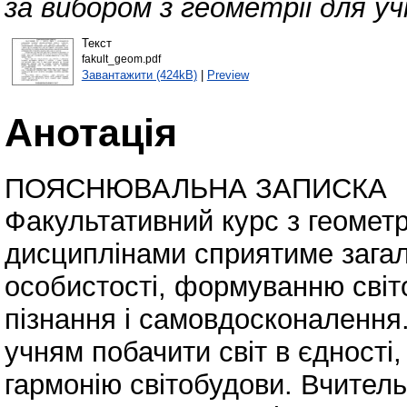
за вибором з геометрії для учн
Текст
fakult_geom.pdf
Завантажити (424kB)
|
Preview
Анотація
ПОЯСНЮВАЛЬНА ЗАПИСКА
Факультативний курс з геометрі
дисциплінами сприятиме зага
особистості, формуванню світ
пізнання і самовдосконалення
учням побачити світ в єдності,
гармонію світобудови. Вчител