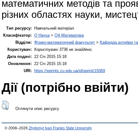
математичних методів та проя
різних областях науки, мистецт
Тип ресурсу:
Навчальний матеріал
Класифікатор:
Q Наука
>
QA Математика
Відділи:
Фізико-математичний факультет
>
Кафедра алгебри та
Користувач:
Користувачі 3736 не знайдено.
Дата подачі:
22 Січ 2015 15:18
Оновлення:
22 Січ 2015 15:18
URI:
https://eprints.zu.edu.ua/id/eprint/15069
Дії ​​(потрібно ввійти)
Оглянути опис ресурсу
© 2008–2026
Zhytomyr Ivan Franko State University