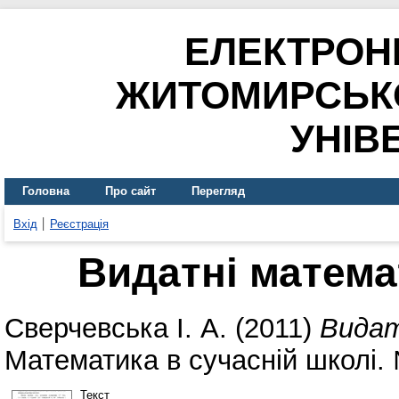
ЕЛЕКТРОН
ЖИТОМИРСЬК
УНІВ
Головна
Про сайт
Перегляд
Вхід
Реєстрація
Видатні матем
Сверчевська І. А.
(2011)
Вида
Математика в сучасній школі. 
Текст