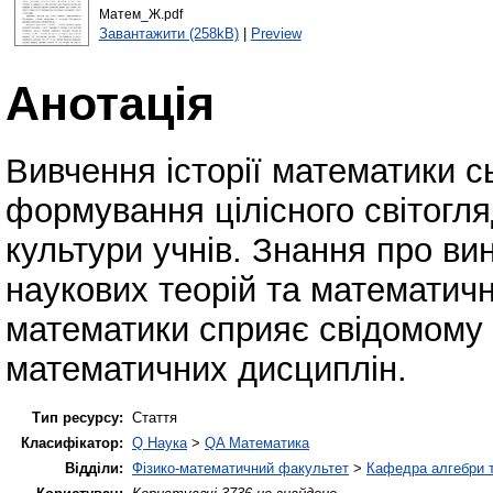
Матем_Ж.pdf
Завантажити (258kB)
|
Preview
Анотація
Вивчення історії математики с
формування цілісного світогля
культури учнів. Знання про ви
наукових теорій та математичн
математики сприяє свідомому
математичних дисциплін.
Тип ресурсу:
Стаття
Класифікатор:
Q Наука
>
QA Математика
Відділи:
Фізико-математичний факультет
>
Кафедра алгебри т