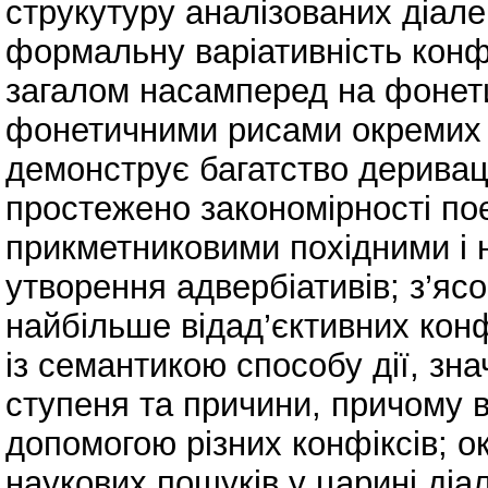
струкутуру аналізованих діале
формальну варіативність конфі
загалом насамперед на фонети
фонетичними рисами окремих г
демонструє багатство дериваці
простежено закономірності поє
прикметниковими похідними і
утворення адвербіативів; з’яс
найбільше відад’єктивних кон
із семантикою способу дії, знач
ступеня та причини, причому в
допомогою різних конфіксів; 
наукових пошуків у царині діа