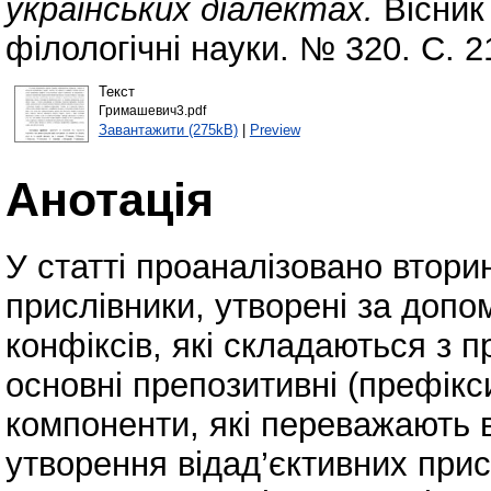
українських діалектах.
Вісник 
філологічні науки. № 320. С. 2
Текст
Гримашевич3.pdf
Завантажити (275kB)
|
Preview
Анотація
У статті проаналізовано вторин
прислівники, утворені за доп
конфіксів, які складаються з 
основні препозитивні (префікси
компоненти, які переважають в
утворення відад’єктивних прис