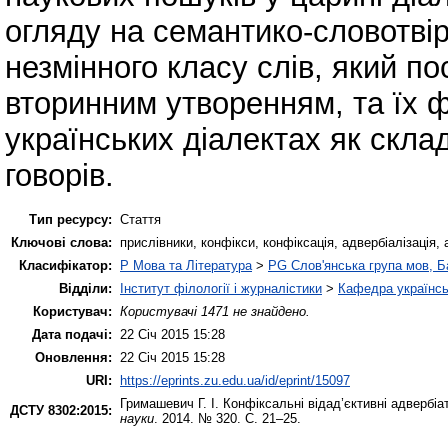
огляду на семантико-словотвір
незмінного класу слів, який п
вторинним утворенням, та їх 
українських діалектах як скла
говорів.
Тип ресурсу:
Стаття
Ключові слова:
прислівники, конфікси, конфіксація, адвербіалізація, 
Класифікатор:
P Мова та Література
>
PG Слов'янська група мов, Ба
Відділи:
Інститут філології і журналістики
>
Кафедра українсь
Користувач:
Користувачі 1471 не знайдено.
Дата подачі:
22 Січ 2015 15:28
Оновлення:
22 Січ 2015 15:28
URI:
https://eprints.zu.edu.ua/id/eprint/15097
Гримашевич Г. І.
Конфіксальні відад’єктивні адвербіа
ДСТУ 8302:2015:
науки
. 2014. № 320. С. 21–25.