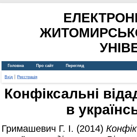
ЕЛЕКТРОН
ЖИТОМИРСЬК
УНІВ
Головна
Про сайт
Перегляд
Вхід
Реєстрація
Конфіксальні віда
в українс
Гримашевич Г. І.
(2014)
Конфік