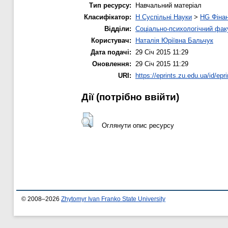
Тип ресурсу:
Навчальний матеріал
Класифікатор:
H Суспільні Науки
>
HG Фіна
Відділи:
Соціально-психологічний фак
Користувач:
Наталія Юріївна Бальчук
Дата подачі:
29 Січ 2015 11:29
Оновлення:
29 Січ 2015 11:29
URI:
https://eprints.zu.edu.ua/id/epr
Дії ​​(потрібно ввійти)
Оглянути опис ресурсу
© 2008–2026
Zhytomyr Ivan Franko State University