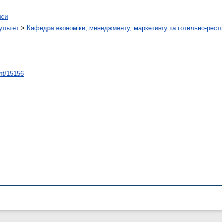
нси
ультет
>
Кафедра економіки, менеджменту, маркетингу та готельно-рест
int/15156