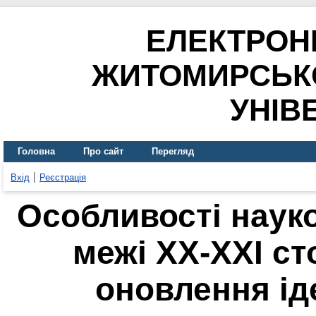
ЕЛЕКТРОН
ЖИТОМИРСЬК
УНІВ
Головна
Про сайт
Перегляд
Вхід
Реєстрація
Особливості науко
межі ХХ-ХХІ ст
оновлення іде