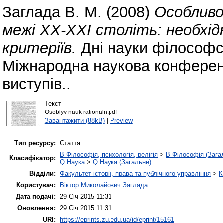
Заглада В. М.
(2008)
Особливо
межі ХХ-ХХІ століть: необхід
критеріїв.
Дні науки філософсь
Міжнародна наукова конференц
виступів..
Текст
Osoblyv nauk rationaln.pdf
Завантажити (88kB)
|
Preview
Тип ресурсу:
Стаття
B Філософія, психологія, релігія
>
B Філософія (Зага
Класифікатор:
Q Наука
>
Q Наука (Загальне)
Відділи:
Факультет історії, права та публічного управління
>
К
Користувач:
Віктор Миколайович Заглада
Дата подачі:
29 Січ 2015 11:31
Оновлення:
29 Січ 2015 11:31
URI:
https://eprints.zu.edu.ua/id/eprint/15161