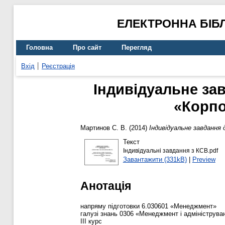
ЕЛЕКТРОННА БІБ
Головна
Про сайт
Перегляд
Вхід
Реєстрація
Індивідуальне за
«Корпо
Мартинов С. В.
(2014)
Індивідуальне завдання 
Текст
Індивідуальні завдання з КСВ.pdf
Завантажити (331kB)
|
Preview
Анотація
напряму підготовки 6.030601 «Менеджмент»
галузі знань 0306 «Менеджмент і адмініструва
ІІІ курс