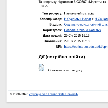
Та напрямку підготовки 6.030507 «Маркетинг»
ІІ курс
Тип ресурсу:
Навчальний матеріал
Класифікатор:
H Суспільні Науки
>
H Соціал
Відділи:
Соціально-психологічний фак
Користувач:
Наталія Юріївна Бальчук
Дата подачі:
29 Січ 2015 15:18
Оновлення:
29 Січ 2015 15:18
URI:
https://eprints.zu.edu.ua/id/epr
Дії ​​(потрібно ввійти)
Оглянути опис ресурсу
© 2008–2026
Zhytomyr Ivan Franko State University