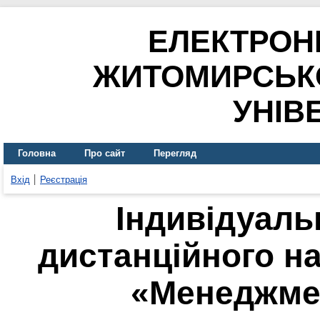
ЕЛЕКТРОН
ЖИТОМИРСЬК
УНІВ
Головна
Про сайт
Перегляд
Вхід
Реєстрація
Індивідуаль
дистанційного н
«Менеджмен