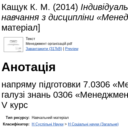
Кащук К. М.
(2014)
Індивідуал
навчання з дисципліни «Мене
матеріал]
Текст
Менеджмент організацій.pdf
Завантажити (317kB)
|
Preview
Анотація
напряму підготовки 7.0306 «
галузі знань 0306 «Менеджмен
V курс
Тип ресурсу:
Навчальний матеріал
Класифікатор:
H Суспільні Науки
>
H Соціальні науки (Загальне)