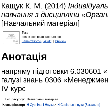
Кащук К. М.
(2014)
Індивідуал
навчання з дисципліни «Орган
[Навчальний матеріал]
Текст
оранізація праці менедж.pdf
Завантажити (246kB)
|
Preview
Анотація
напряму підготовки 6.030601
галузі знань 0306 «Менеджмен
ІV курс
Тип ресурсу:
Навчальний матеріал
Класифікатор:
H Суспільні Науки
>
H Соціальні науки (Загальне)