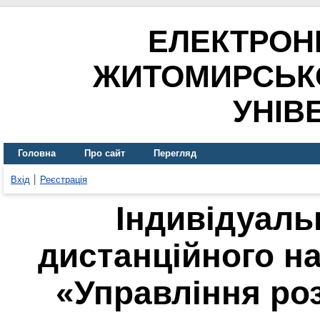
ЕЛЕКТРОН
ЖИТОМИРСЬК
УНІВ
Головна
Про сайт
Перегляд
Вхід
Реєстрація
Індивідуаль
дистанційного н
«Управління ро