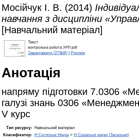
Мосійчук І. В.
(2014)
Індивідуа
навчання з дисципліни «Управ
[Навчальний матеріал]
Текст
контрольна робота УРП.pdf
Завантажити (273kB)
|
Preview
Анотація
напряму підготовки 7.0306 «
галузі знань 0306 «Менеджмен
V курс
Тип ресурсу:
Навчальний матеріал
Класифікатор:
H Суспільні Науки
>
H Соціальні науки (Загальне)