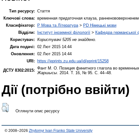
Тип ресурсу:
Стаття
Ключові слова:
временная придаточная клауза, ранненововерхненеме
Класифікатор:
P Мова та Література
>
PD Німецькі мови
Відділи:
Інститут іноземної філології
>
Кафедра германської фі
Користувач:
Користувачі 5205 не знайдено.
Дата подачі:
02 Лют 2015 14:44
Оновлення:
02 Лют 2015 14:44
URI:
https://eprints.zu.edu.ua/id/eprint/15258
Фант М. О.
Позиция финитного глагола во временных
ДСТУ 8302:2015:
Жаршысы
. 2014. Т. 16, № 95. С. 44–48.
Дії ​​(потрібно ввійти)
Оглянути опис ресурсу
© 2008–2026
Zhytomyr Ivan Franko State University