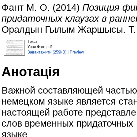
Фант М. О.
(2014)
Позиция фи
придаточных клаузах в ранне
Оралдын Гылым Жаршысы. Т. 1
Текст
Урал Фант.pdf
Завантажити (259kB)
|
Preview
Анотація
Важной составляющей частью 
немецком языке является ста
настоящей работе представл
слов временных придаточных 
языке.