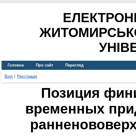
ЕЛЕКТРОН
ЖИТОМИРСЬК
УНІВ
Головна
Про сайт
Перегляд
Вхід
Реєстрація
Позиция фини
временных при
ранненововер