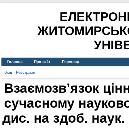
ЕЛЕКТРОН
ЖИТОМИРСЬК
УНІВ
Головна
Про сайт
Перегляд
Вхід
Реєстрація
Взаємозв’язок цінн
сучасному науково
дис. на здоб. наук.