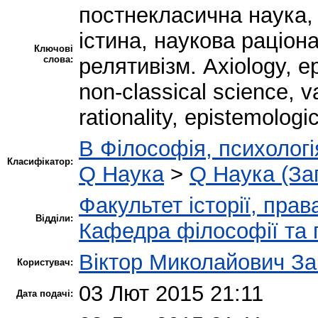
постнекласична наука, 
істина, наукова раціон
Ключові
слова:
релятивізм. Axiology, ep
non-classical science, val
rationality, epistemologic
B Філософія, психологія
Класифікатор:
Q Наука
>
Q Наука (За
Факультет історії, прав
Відділи:
Кафедра філософії та п
Віктор Миколайович За
Користувач:
03 Лют 2015 21:11
Дата подачі: