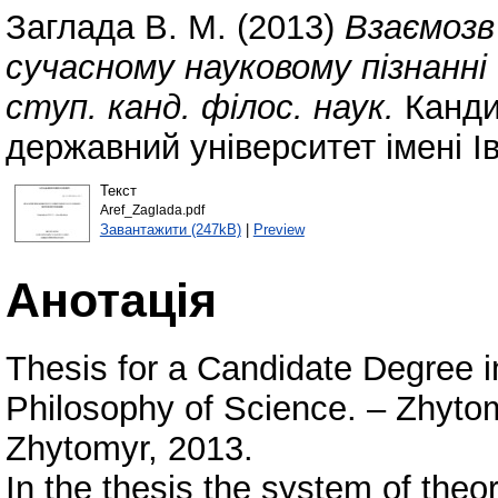
Заглада В. М.
(2013)
Взаємозв’
сучасному науковому пізнанні 
ступ. канд. філос. наук.
Канди
державний університет імені І
Текст
Aref_Zaglada.pdf
Завантажити (247kB)
|
Preview
Анотація
Thesis for a Candidate Degree i
Philosophy of Science. – Zhytom
Zhytomyr, 2013.
In the thesis the system of theor