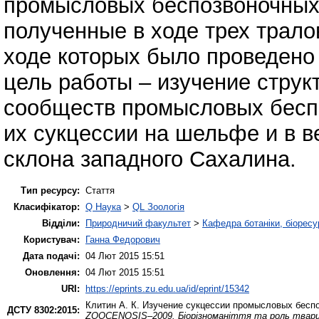
промысловых беспозвоночных 
полученные в ходе трех тралов
ходе которых было проведено
цель работы – изучение стру
сообществ промысловых бесп
их сукцессии на шельфе и в в
склона западного Сахалина.
Тип ресурсу:
Стаття
Класифікатор:
Q Наука
>
QL Зоологія
Відділи:
Природничий факультет
>
Кафедра ботаніки, біоресу
Користувач:
Ганна Федорович
Дата подачі:
04 Лют 2015 15:51
Оновлення:
04 Лют 2015 15:51
URI:
https://eprints.zu.edu.ua/id/eprint/15342
Клитин А. К.
Изучение сукцессии промысловых беспо
ДСТУ 8302:2015:
ZOOCENOSIS–2009. Біорізноманіття та роль тварин