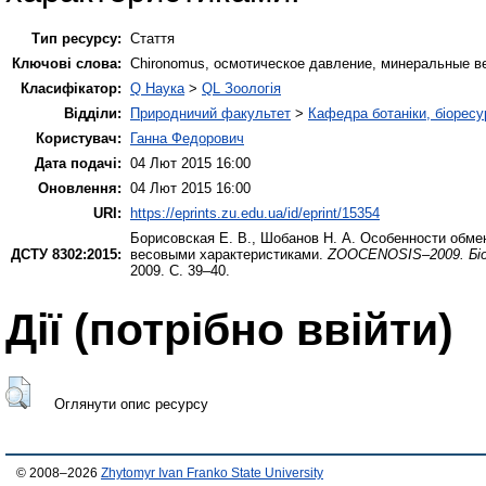
Тип ресурсу:
Стаття
Ключові слова:
Chironomus, осмотическое давление, минеральные ве
Класифікатор:
Q Наука
>
QL Зоологія
Відділи:
Природничий факультет
>
Кафедра ботаніки, біоресу
Користувач:
Ганна Федорович
Дата подачі:
04 Лют 2015 16:00
Оновлення:
04 Лют 2015 16:00
URI:
https://eprints.zu.edu.ua/id/eprint/15354
Борисовская Е. В.
,
Шобанов Н. А.
Особенности обмен
ДСТУ 8302:2015:
весовыми характеристиками.
ZOOCENOSIS–2009. Біо
2009. С. 39–40.
Дії ​​(потрібно ввійти)
Оглянути опис ресурсу
© 2008–2026
Zhytomyr Ivan Franko State University