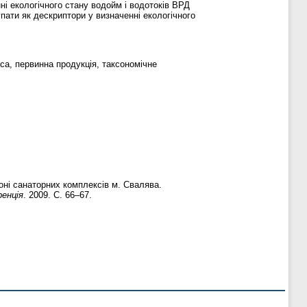
ні екологічного стану водойм і водотоків ВРД
упати як дескриптори у визначенні екологічного
аса, первинна продукція, таксономічне
оні санаторних комплексів м. Свалява.
енція
. 2009. С. 66–67.