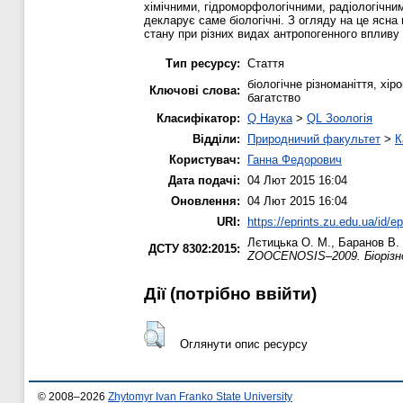
хімічними, гідроморфологічними, радіологічни
декларує саме біологічні. З огляду на це ясна
стану при різних видах антропогенного впливу 
Тип ресурсу:
Стаття
біологічне різноманіття, хі
Ключові слова:
багатство
Класифікатор:
Q Наука
>
QL Зоологія
Відділи:
Природничий факультет
>
К
Користувач:
Ганна Федорович
Дата подачі:
04 Лют 2015 16:04
Оновлення:
04 Лют 2015 16:04
URI:
https://eprints.zu.edu.ua/id/e
Лєтицька О. М.
,
Баранов В.
ДСТУ 8302:2015:
ZOOCENOSIS–2009. Біорізн
Дії ​​(потрібно ввійти)
Оглянути опис ресурсу
© 2008–2026
Zhytomyr Ivan Franko State University