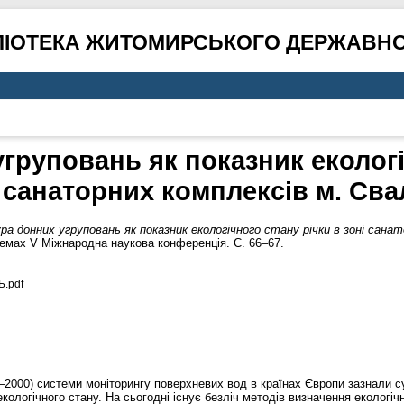
ЛІОТЕКА ЖИТОМИРСЬКОГО ДЕРЖАВНО
груповань як показник екологі
 санаторних комплексів м. Св
а донних угруповань як показник екологічного стану річки в зоні санат
стемах V Міжнародна наукова конференція. С. 66–67.
.pdf
2000) системи моніторингу поверхневих вод в країнах Європи зазнали су
кологічного стану. На сьогодні існує безліч методів визначення екологічн