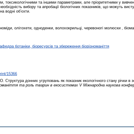
ми, токсикологічними та іншими параметрами, але пріоритетними у вивчен
 необхідність вибору та апробації біологічних показників, що можуть вист
на водні об’єкти.
рономіди, олігохети, одноденки, волохокрильці, черевоногі молюски , біом
афедра ботаніки, біоресурсів та збереження біорізноманіття
print/15366
 О.
Структура донних угруповань як показник екологічного стану річки в з
оманіття та роль тварин в екосистемах V Міжнародна наукова конфер