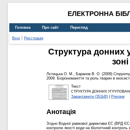
ЕЛЕКТРОННА БІБ
Головна
Про сайт
Перегляд
Вхід
Реєстрація
Структура донних у
зоні
Лєтицька О. М.
,
Баранов В. О.
(2009)
Структур
2009. Біорізноманіття та роль тварин в екоси
Текст
СТРУКТУРА ДОННИХ УГРУПОВАНЬ
Завантажити (351kB)
|
Preview
Анотація
Згідно Водної рамкової директиви ЄС (ВРД ЄС–
контролю якості води на біологічний контроль е