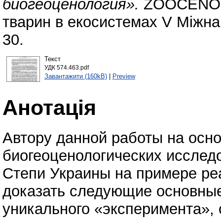
биогеоценология».
ZOOCENOSIS
тварин в екосистемах V Міжна
30.
Текст
УДК 574.463.pdf
Завантажити (160kB)
|
Preview
Анотація
Автору данной работы на осн
биогеоценологических исслед
Степи Украины на примере ре
доказать следующие основные
уникального «эксперимента»,