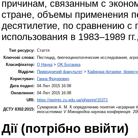
причинам, связанным с эконо
стране, объемы применения п
десятилетие, по сравнению с
использования в 1983–1989 гг.
Тип ресурсу:
Стаття
Ключові слова:
Пестицид, биогеоценологические исследования, агро
Класифікатор:
Q Наука
>
QK Ботаніка
Відділи:
Природничий факультет
>
Кафедра ботаніки, біоресу
Користувач:
Ганна Федорович
Дата подачі:
04 Лют 2015 16:08
Оновлення:
04 Лют 2015 16:08
URI:
https://eprints.zu.edu.ua/id/eprint/15371
Сумароков А. М.
К определению понятия «аграрная 
ДСТУ 8302:2015:
екосистемах V Міжнародна наукова конференція
. 20
Дії ​​(потрібно ввійти)