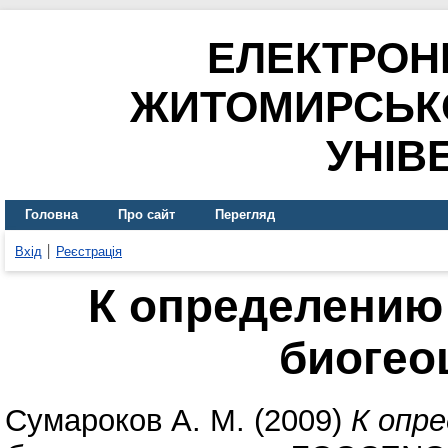
ЕЛЕКТРОН
ЖИТОМИРСЬК
УНІВ
Головна
Про сайт
Перегляд
Вхід
Реєстрація
К определению
биогео
Сумароков А. М.
(2009)
К опр