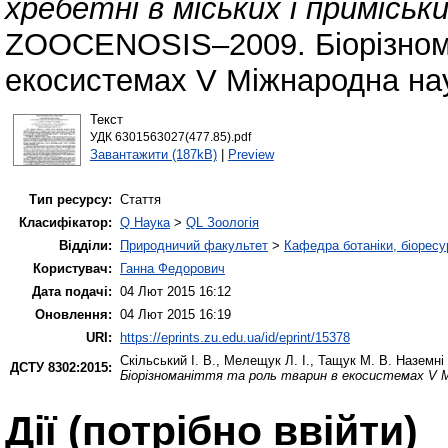
хребетні в міських і приміськ
ZOOCENOSIS–2009. Біорізнома
екосистемах V Міжнародна нау
Текст
УДК 6301563027(477.85).pdf
Завантажити (187kB)
|
Preview
Тип ресурсу:
Стаття
Класифікатор:
Q Наука
>
QL Зоологія
Відділи:
Природничий факультет
>
Кафедра ботаніки, біоресу
Користувач:
Ганна Федорович
Дата подачі:
04 Лют 2015 16:12
Оновлення:
04 Лют 2015 16:19
URI:
https://eprints.zu.edu.ua/id/eprint/15378
Скільський І. В.
,
Мелещук Л. І.
,
Тащук М. В.
Наземні 
ДСТУ 8302:2015:
Біорізноманіття та роль тварин в екосистемах V М
Дії ​​(потрібно ввійти)