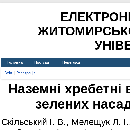
ЕЛЕКТРОН
ЖИТОМИРСЬК
УНІВ
Головна
Про сайт
Перегляд
Вхід
Реєстрація
Наземні хребетні 
зелених наса
Скільський І. В.
,
Мелещук Л. І.