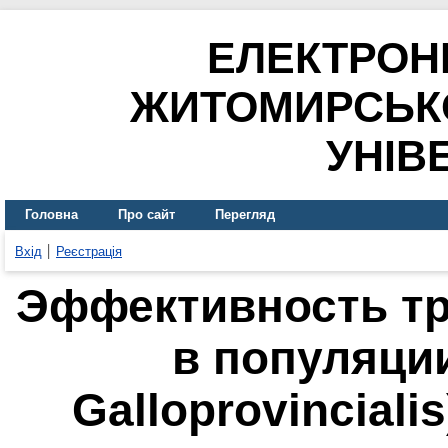
ЕЛЕКТРОН
ЖИТОМИРСЬК
УНІВ
Головна
Про сайт
Перегляд
Вхід
Реєстрація
Эффективность т
в популяции
Galloprovincial