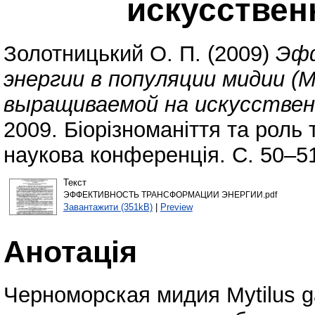
искусствен
Золотницький О. П.
(2009)
Эф
энергии в популяции мидии (Myti
выращиваемой на искусстве
2009. Біорізноманіття та роль
наукова конференція. С. 50–5
Текст
ЭФФЕКТИВНОСТЬ ТРАНСФОРМАЦИИ ЭНЕРГИИ.pdf
Завантажити (351kB)
|
Preview
Анотація
Черноморская мидия Mytilus gal