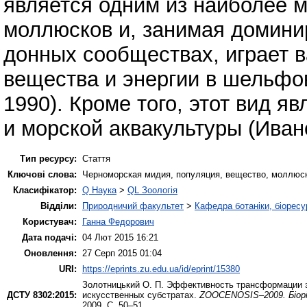
является одним из наиболее 
моллюсков и, занимая домин
донных сообществах, играет 
вещества и энергии в шельфов
1990). Кроме того, этот вид 
и морской аквакультуры (Ивано
Тип ресурсу:
Стаття
Ключові слова:
Черноморская мидия, популяция, вещество, моллюс
Класифікатор:
Q Наука
>
QL Зоологія
Відділи:
Природничий факультет
>
Кафедра ботаніки, біоресу
Користувач:
Ганна Федорович
Дата подачі:
04 Лют 2015 16:21
Оновлення:
27 Серп 2015 01:04
URI:
https://eprints.zu.edu.ua/id/eprint/15380
Золотницький О. П.
Эффективность трансформации эне
ДСТУ 8302:2015:
искусственных субстратах.
ZOOCENOSIS–2009. Біорі
2009. С. 50–51.