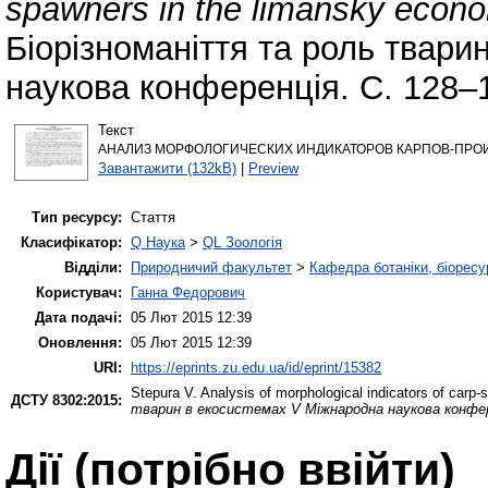
spawners in the limansky econ
Біорізноманіття та роль твар
наукова конференція. С. 128–
Текст
АНАЛИЗ МОРФОЛОГИЧЕСКИХ ИНДИКАТОРОВ КАРПОВ-ПРОИ
Завантажити (132kB)
|
Preview
Тип ресурсу:
Стаття
Класифікатор:
Q Наука
>
QL Зоологія
Відділи:
Природничий факультет
>
Кафедра ботаніки, біоресу
Користувач:
Ганна Федорович
Дата подачі:
05 Лют 2015 12:39
Оновлення:
05 Лют 2015 12:39
URI:
https://eprints.zu.edu.ua/id/eprint/15382
Stepura V.
Analysis of morphological indicators of carp
ДСТУ 8302:2015:
тварин в екосистемах V Міжнародна наукова конфе
Дії ​​(потрібно ввійти)