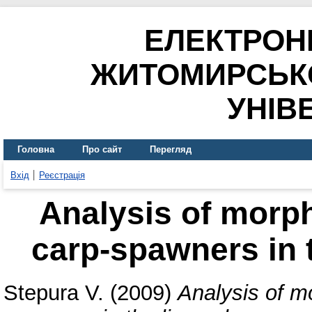
ЕЛЕКТРОН
ЖИТОМИРСЬК
УНІВ
Головна
Про сайт
Перегляд
Вхід
Реєстрація
Analysis of morph
carp-spawners in
Stepura V.
(2009)
Analysis of mo