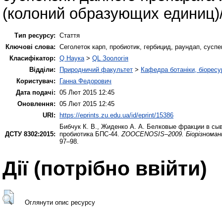
(колоний образующих единиц)/
Тип ресурсу:
Стаття
Ключові слова:
Сеголеток карп, пробиотик, гербицид, раундап, суспе
Класифікатор:
Q Наука
>
QL Зоологія
Відділи:
Природничий факультет
>
Кафедра ботаніки, біоресу
Користувач:
Ганна Федорович
Дата подачі:
05 Лют 2015 12:45
Оновлення:
05 Лют 2015 12:45
URI:
https://eprints.zu.edu.ua/id/eprint/15386
Бибчук К. В.
,
Жиденко А. А.
Белковые фракции в сыво
ДСТУ 8302:2015:
пробиотика БПС-44.
ZOOCENOSIS–2009. Біорізномані
97–98.
Дії ​​(потрібно ввійти)
Оглянути опис ресурсу