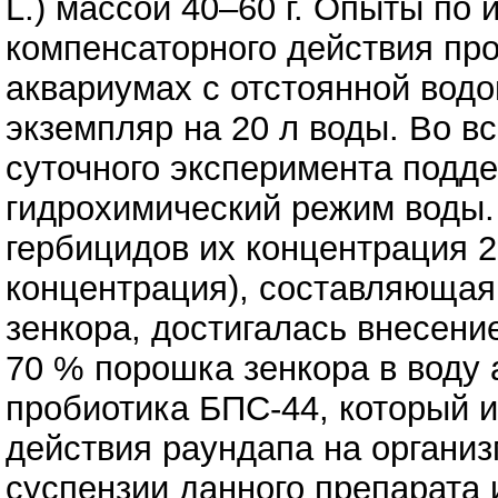
L.) массой 40–60 г. Опыты по
компенсаторного действия пр
аквариумах с отстоянной водо
экземпляр на 20 л воды. Во в
суточного эксперимента подд
гидрохимический режим воды.
гербицидов их концентрация 
концентрация), составляющая 
зенкора, достигалась внесени
70 % порошка зенкора в воду
пробиотика БПС-44, который 
действия раундапа на организ
суспензии данного препарата 