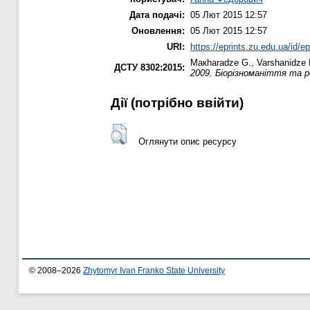
Дата подачі:
05 Лют 2015 12:57
Оновлення:
05 Лют 2015 12:57
URI:
https://eprints.zu.edu.ua/id/e
Maкharadze G.
,
Varshanіdze
ДСТУ 8302:2015:
2009. Біорізноманіття та 
Дії ​​(потрібно ввійти)
Оглянути опис ресурсу
© 2008–2026
Zhytomyr Ivan Franko State University