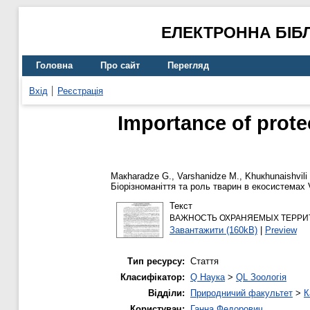
ЕЛЕКТРОННА БІБ
Головна
Про сайт
Перегляд
Вхід
Реєстрація
Importance of prote
Maкharadze G.
,
Varshanіdze М.
,
Khuкhunaіshvіlі
Біорізноманіття та роль тварин в екосистемах
Текст
ВАЖНОСТЬ ОХРАНЯЕМЫХ ТЕРРИТ
Завантажити (160kB)
|
Preview
Тип ресурсу:
Стаття
Класифікатор:
Q Наука
>
QL Зоологія
Відділи:
Природничий факультет
>
К
Користувач:
Ганна Федорович