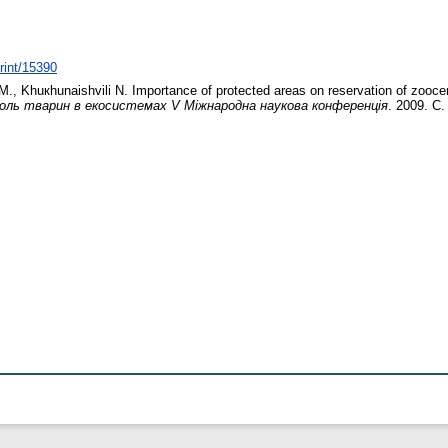
print/15390
 М.
,
Khuкhunaіshvіlі N.
Importance of protected areas on reservation of zooc
роль тварин в екосистемах V Міжнародна наукова конференція
. 2009. С.