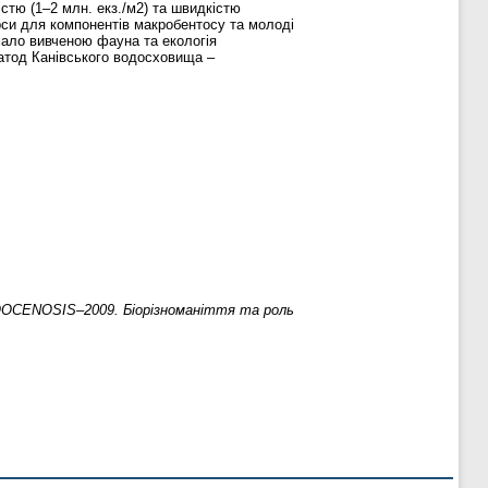
стю (1–2 млн. екз./м2) та швидкістю
рси для компонентів макробентосу та молоді
мало вивченою фауна та екологія
матод Канівського водосховища –
OCENOSIS–2009. Біорізноманіття та роль