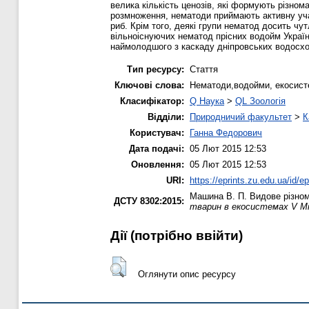
велика кількість ценозів, які формують різном
розмноження, нематоди приймають активну учас
риб. Крім того, деякі групи нематод досить ч
вільноіснуючих нематод прісних водойм Україн
наймолодшого з каскаду дніпровських водосх
Тип ресурсу:
Стаття
Ключові слова:
Нематоди,водойми, екосист
Класифікатор:
Q Наука
>
QL Зоологія
Відділи:
Природничий факультет
>
К
Користувач:
Ганна Федорович
Дата подачі:
05 Лют 2015 12:53
Оновлення:
05 Лют 2015 12:53
URI:
https://eprints.zu.edu.ua/id/e
Машина В. П.
Видове різном
ДСТУ 8302:2015:
тварин в екосистемах V Мі
Дії ​​(потрібно ввійти)
Оглянути опис ресурсу