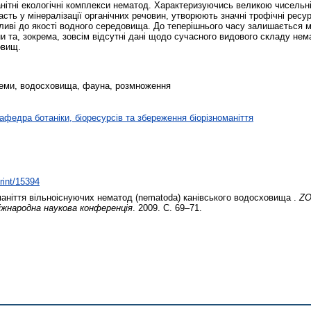
анітні екологічні комплекси нематод. Характеризуючись великою чисельні
ть у мінералізації органічних речовин, утворюють значні трофічні ресу
утливі до якості водного середовища. До теперішнього часу залишається 
и та, зокрема, зовсім відсутні дані щодо сучасного видового складу не
овищ.
еми, водосховища, фауна, розмноження
афедра ботаніки, біоресурсів та збереження біорізноманіття
print/15394
аніття вільноіснуючих нематод (nematoda) канівського водосховища .
ZO
жнародна наукова конференція
. 2009. С. 69–71.