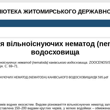
ЛІОТЕКА ЖИТОМИРСЬКОГО ДЕРЖАВНО
я вільноіснуючих нематод (ne
водосховища
ноіснуючих нематод (nematoda) канівського водосховища.
ZOOCENOSIS–20
я. С. 69–71.
СНУЮЧИХ НЕМАТОД (NEMATODA) КАНІВСЬКОГО ВОДОСХОВИЩАУДК 595.pdf
змів водних екосистем. Видове різноманіття вільноіснуючих нематод зале
ставлена 150–200 видами круглих червів, у мілких водоймах – обмежена