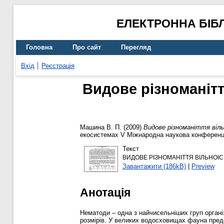
ЕЛЕКТРОННА БІБ
Головна
Про сайт
Перегляд
Вхід
Реєстрація
Видове різноманітт
Машина В. П.
(2009)
Видове різноманіття віль
екосистемах V Міжнародна наукова конференці
Текст
ВИДОВЕ РІЗНОМАНІТТЯ ВІЛЬНОІ
Завантажити (186kB)
|
Preview
Анотація
Нематоди – одна з найчисельніших груп органі
розмірів. У великих водосховищах фауна пред