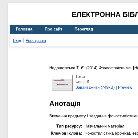
ЕЛЕКТРОННА БІБ
Головна
Про сайт
Перегляд
Вхід
Реєстрація
Недашківська Т. Є.
(2014)
Фоностилістика.
[Н
Текст
Фон.pdf
Завантажити (749kB)
|
Preview
Анотація
Вивчення предмету і завдання фоностилістики, 
Тип ресурсу:
Навчальний матеріал
Ключові слова:
Фоностилістика (фоніка), ев