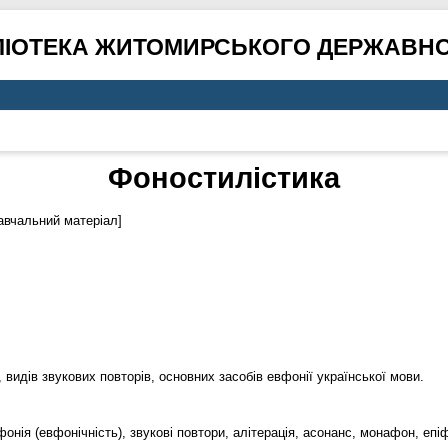
ЛІОТЕКА ЖИТОМИРСЬКОГО ДЕРЖАВНО
Фоностилістика
авчальний матеріал]
видів звукових повторів, основних засобів евфонії української мови.
фонія (евфонічність), звукові повтори, алітерація, асонанс, монафон, еп