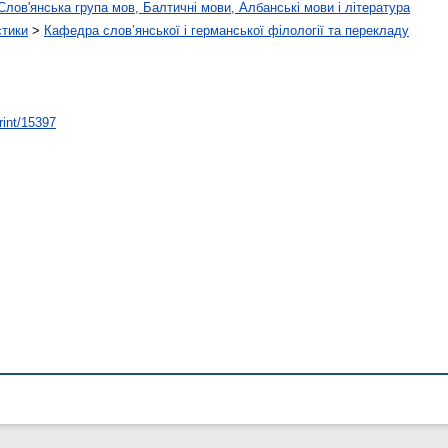
лов'янська група мов, Балтичні мови, Албанські мови і література
стики
>
Кафедра слов’янської і германської філології та перекладу
rint/15397