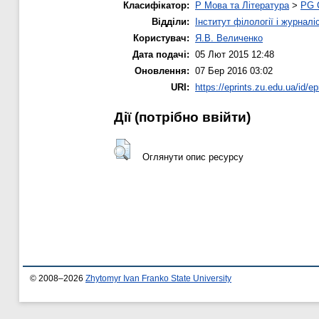
Класифікатор:
P Мова та Література
>
PG С
Відділи:
Інститут філології і журналі
Користувач:
Я.В. Величенко
Дата подачі:
05 Лют 2015 12:48
Оновлення:
07 Бер 2016 03:02
URI:
https://eprints.zu.edu.ua/id/ep
Дії ​​(потрібно ввійти)
Оглянути опис ресурсу
© 2008–2026
Zhytomyr Ivan Franko State University