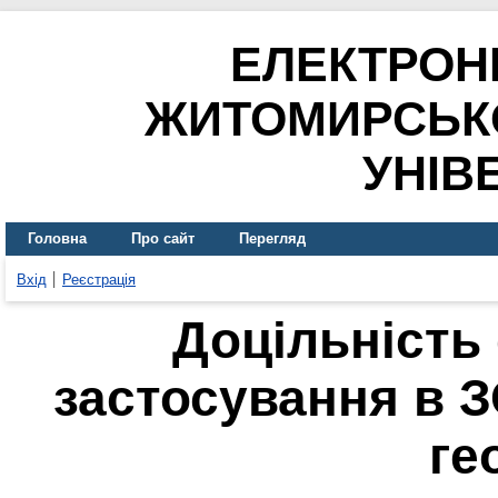
ЕЛЕКТРОН
ЖИТОМИРСЬК
УНІВ
Головна
Про сайт
Перегляд
Вхід
Реєстрація
Доцільність
застосування в 
ге