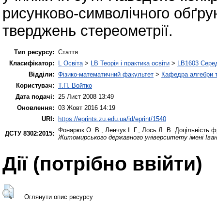
рисунково-символічного обґру
тверджень стереометрії.
Тип ресурсу:
Стаття
Класифікатор:
L Освіта
>
LB Теорія і практика освіти
>
LB1603 Серед
Відділи:
Фізико-математичний факультет
>
Кафедра алгебри т
Користувач:
Т.П. Войтко
Дата подачі:
25 Лист 2008 13:49
Оновлення:
03 Жовт 2016 14:19
URI:
https://eprints.zu.edu.ua/id/eprint/1540
Фонарюк О. В.
,
Ленчук І. Г.
,
Лось Л. В.
Доцільність ф
ДСТУ 8302:2015:
Житомирського державного університету імені Іва
Дії ​​(потрібно ввійти)
Оглянути опис ресурсу