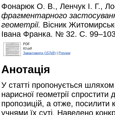
Фонарюк О. В.
,
Ленчук І. Г.
,
Ло
фрагментарного застосуванн
геометрії.
Вісник Житомирсько
Івана Франка. № 32. С. 99–103
PDF
83.pdf
Завантажити (157kB)
|
Preview
Анотація
У статті пропонується шляхо
нарисної геометрії спростити
пропозицій, а отже, посилити 
учнями їх суті. Наведено конк