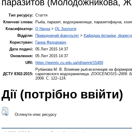
паразитов (Молодожникова, Жо
Тип ресурсу:
Стаття
Ключові слова:
Рыба, паразит, водохранилище, паразитофауна, хозя
Класифікатор:
Q Наука
>
QL Зоологія
Відділи:
Природничий факультет
>
Кафедра ботаніки, біоресу
Користувач:
Ганна Федорович
Дата подачі:
05 Лют 2015 14:37
Оновлення:
05 Лют 2015 14:37
URI:
https://eprints.zu.edu.ua/id/eprint/15400
Рубанова М. В.
Влияние рыб-вселенцев на формирова
ДСТУ 8302:2015:
саратовского водохранилища.
ZOOCENOSIS–2009. Бі
2009. С. 122–124.
Дії ​​(потрібно ввійти)
Оглянути опис ресурсу