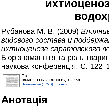
ихтиоценоз
водох
Рубанова М. В.
(2009)
Влияни
видового состава и поддержа
ихтиоценозе саратовского в
Біорізноманіття та роль твар
наукова конференція. С. 122–
Текст
ВЛИЯНИЕ РЫБ-ВСЕЛЕНЦЕВ УДК 597.pdf
Завантажити (182kB)
|
Preview
Анотація