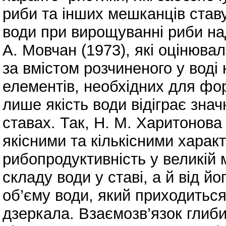
риби та інших мешканців ставу
води при вирощуванні риби над
А. Мовчан (1973), які оцінювал
за вмістом розчиненого у воді
елементів, необхідних для фо
лише якість води відіграє зна
ставах. Так, Н. М. Харитонова 
якісними та кількісними хара
рибопродуктивність у великій м
складу води у ставі, а й від й
об’єму води, який приходитьс
дзеркала. Взаємозв’язок глиби