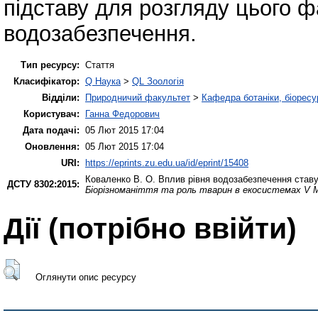
підставу для розгляду цього фа
водозабезпечення.
Тип ресурсу:
Стаття
Класифікатор:
Q Наука
>
QL Зоологія
Відділи:
Природничий факультет
>
Кафедра ботаніки, біоресу
Користувач:
Ганна Федорович
Дата подачі:
05 Лют 2015 17:04
Оновлення:
05 Лют 2015 17:04
URI:
https://eprints.zu.edu.ua/id/eprint/15408
Коваленко В. О.
Вплив рівня водозабезпечення ставу
ДСТУ 8302:2015:
Біорізноманіття та роль тварин в екосистемах V М
Дії ​​(потрібно ввійти)
Оглянути опис ресурсу