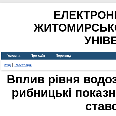
ЕЛЕКТРОН
ЖИТОМИРСЬК
УНІВ
Головна
Про сайт
Перегляд
Вхід
Реєстрація
Вплив рівня водо
рибницькі показ
став