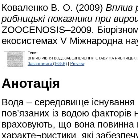
Коваленко В. О.
(2009)
Вплив 
рибницькі показники при виро
ZOOCENOSIS–2009. Біорізнома
екосистемах V Міжнародна нау
Текст
ВПЛИВ РІВНЯ ВОДОЗАБЕЗПЕЧЕННЯ СТАВУ НА РИБНИЦЬКІ П
Завантажити (163kB)
|
Preview
Анотація
Вода – середовище існування 
пов’язаних із водою факторів 
враховують, що вона повинна м
характе¬ристики, які забезпеч